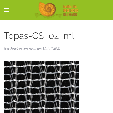
Skip to main content
Topas-CS_02_ml
Geschrieben von
noah
am
11. Juli 2021
.